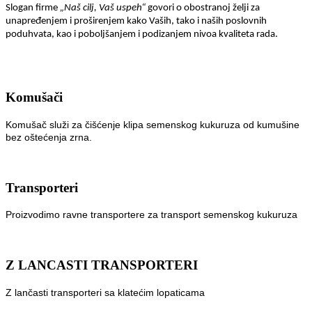
Slogan firme
„Naš cilj, Vaš uspeh“
govori o obostranoj želji za
unapređenjem i proširenjem kako Vaših, tako i naših poslovnih
poduhvata, kao i poboljšanjem i podizanjem nivoa kvaliteta rada.
Komušači
Komušač služi za čišćenje klipa semenskog kukuruza od kumušine
bez oštećenja zrna.
Transporteri
Proizvodimo ravne transportere za transport semenskog kukuruza
Z LANCASTI TRANSPORTERI
Z lančasti transporteri sa klatećim lopaticama