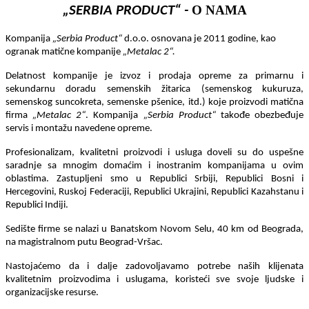
O NAMA
„SERBIA PRODUCT“ -
Kompanija
„Serbia Product“
d.o.o. osnovana je 2011 godine, kao
ogranak matične kompanije
„Metalac 2“.
Delatnost kompanije je izvoz i prodaja opreme za primarnu i
sekundarnu doradu semenskih žitarica (semenskog kukuruza,
semenskog suncokreta, semenske pšenice, itd.) koje proizvodi matična
firma
„Metalac 2“
. Kompanija
„Serbia Product“
takođe obezbeđuje
servis i montažu navedene opreme.
Profesionalizam, kvalitetni proizvodi i usluga doveli su do uspešne
saradnje sa mnogim domaćim i inostranim kompanijama u ovim
oblastima. Zastupljeni smo u Republici Srbiji, Republici Bosni i
Hercegovini, Ruskoj Federaciji, Republici Ukrajini, Republici Kazahstanu i
Republici Indiji.
Sedište firme se nalazi u Banatskom Novom Selu, 40 km od Beograda,
na magistralnom putu Beograd-Vršac.
Nastojaćemo da i dalje zadovoljavamo potrebe naših klijenata
kvalitetnim proizvodima i uslugama, koristeći sve svoje ljudske i
organizacijske resurse.