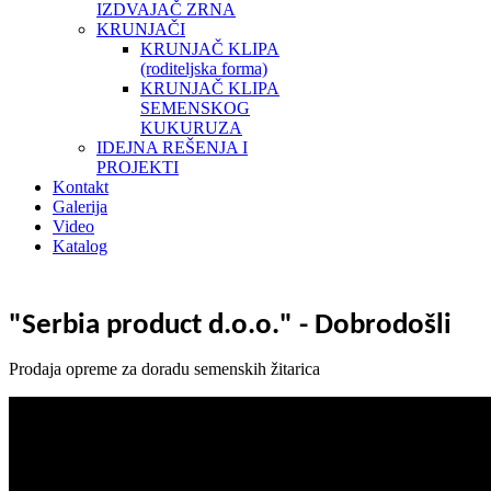
IZDVAJAČ ZRNA
KRUNJAČI
KRUNJAČ KLIPA
(roditeljska forma)
KRUNJAČ KLIPA
SEMENSKOG
KUKURUZA
IDEJNA REŠENJA I
PROJEKTI
Kontakt
Galerija
Video
Katalog
"Serbia product d.o.o." - Dobrodošli
Prodaja opreme za doradu semenskih žitarica