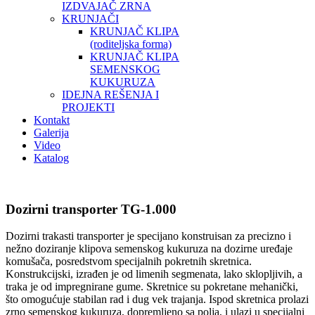
IZDVAJAČ ZRNA
KRUNJAČI
KRUNJAČ KLIPA
(roditeljska forma)
KRUNJAČ KLIPA
SEMENSKOG
KUKURUZA
IDEJNA REŠENJA I
PROJEKTI
Kontakt
Galerija
Video
Katalog
Dozirni transporter TG-1.000
Dozirni trakasti transporter je specijano konstruisan za precizno i
nežno doziranje klipova semenskog kukuruza na dozirne uređaje
komušača, posredstvom specijalnih pokretnih skretnica.
Konstrukcijski, izrađen je od limenih segmenata, lako sklopljivih, a
traka je od impregnirane gume. Skretnice su pokretane mehanički,
što omogućuje stabilan rad i dug vek trajanja. Ispod skretnica prolazi
zrno semenskog kukuruza, dopremljeno sa polja, i ulazi u specijalni