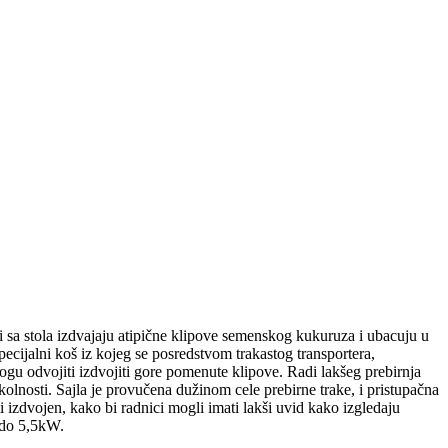
i sa stola izdvajaju atipične klipove semenskog kukuruza i ubacuju u
ecijalni koš iz kojeg se posredstvom trakastog transportera,
gu odvojiti izdvojiti gore pomenute klipove. Radi lakšeg prebirnja
okolnosti. Sajla je provučena dužinom cele prebirne trake, i pristupačna
 izdvojen, kako bi radnici mogli imati lakši uvid kako izgledaju
 do 5,5kW.