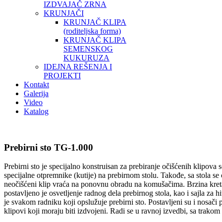
IZDVAJAČ ZRNA
KRUNJAČI
KRUNJAČ KLIPA
(roditeljska forma)
KRUNJAČ KLIPA
SEMENSKOG
KUKURUZA
IDEJNA REŠENJA I
PROJEKTI
Kontakt
Galerija
Video
Katalog
Prebirni sto TG-1.000
Prebirni sto je specijalno konstruisan za prebiranje očišćenih klipov
specijalne otpremnike (kutije) na prebirnom stolu. Takođe, sa stola se
neočišćeni klip vraća na ponovnu obradu na komušačima. Brzina kretan
postavljeno je osvetljenje radnog dela prebirnog stola, kao i sajla za 
je svakom radniku koji opslužuje prebirni sto. Postavljeni su i nosači
klipovi koji moraju biti izdvojeni. Radi se u ravnoj izvedbi, sa tr