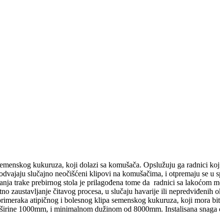
a semenskog kukuruza, koji dolazi sa komušača. Opslužuju ga radnici koj
 odvajaju slučajno neočišćeni klipovi na komušačima, i otpremaju se u sp
ja trake prebirnog stola je prilagođena tome da radnici sa lakoćom mo
hitno zaustavljanje čitavog procesa, u slučaju havarije ili nepredviđenih 
 primeraka atipičnog i bolesnog klipa semenskog kukuruza, koji mora biti
akom širine 1000mm, i minimalnom dužinom od 8000mm. Instalisana snaga